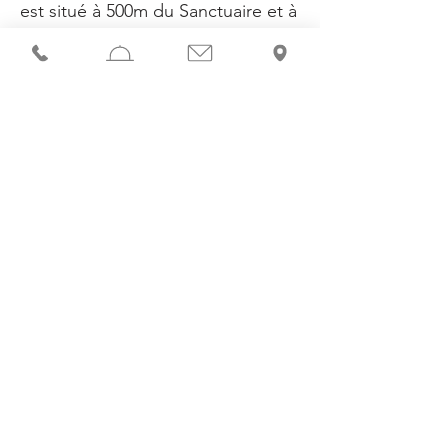
est situé à 500m du Sanctuaire et à
500m du centre-ville.
Vélos et vélos électriques en libre-
service à 50m Location de vélos à
100m
Navettes payantes ville et aéroport
(station située en face de l’hôtel)
SERVICES SUR DEMANDE
Bagagerie
Service de réveil
Lits bébé
Matelas à langer
Kits de dépannage (hygiène,
couture, entretien chaussures)
Cireuse à chaussures