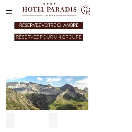
RÉSERVEZ VOTRE CHAMBRE
RÉSERVEZ POUR UN GROUPE
IDÉES SÉJOURS
Lourdes Pyrénées
Pont d'Espagne
Parc animalier