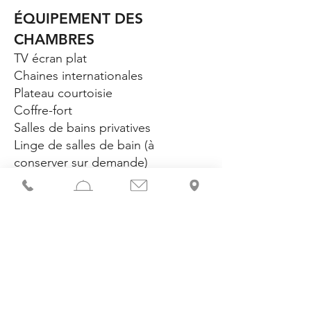
ÉQUIPEMENT DES
CHAMBRES
TV écran plat
Chaines internationales
Plateau courtoisie
Coffre-fort
Salles de bains privatives
Linge de salles de bain (à
conserver sur demande)
Linge de lit (à ne pas changer sur
demande)
Chambres supérieures avec WC
séparé et
produits d’accueil renforcé
RESTAURANT
Buffet petit déjeuner 7h00/10h00